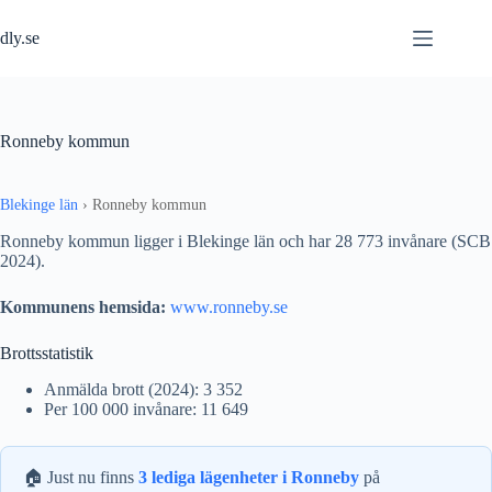
Hoppa
till
dly.se
innehåll
Ronneby kommun
Blekinge län
›
Ronneby kommun
Ronneby kommun ligger i Blekinge län och har 28 773 invånare (SCB
2024).
Kommunens hemsida:
www.ronneby.se
Brottsstatistik
Anmälda brott (2024): 3 352
Per 100 000 invånare: 11 649
🏠 Just nu finns
3 lediga lägenheter i Ronneby
på