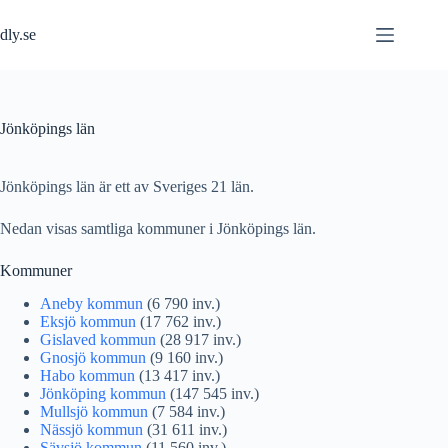
Hoppa
till
dly.se
innehåll
Jönköpings län
Jönköpings län är ett av Sveriges 21 län.
Nedan visas samtliga kommuner i Jönköpings län.
Kommuner
Aneby kommun
(6 790 inv.)
Eksjö kommun
(17 762 inv.)
Gislaved kommun
(28 917 inv.)
Gnosjö kommun
(9 160 inv.)
Habo kommun
(13 417 inv.)
Jönköping kommun
(147 545 inv.)
Mullsjö kommun
(7 584 inv.)
Nässjö kommun
(31 611 inv.)
Sävsjö kommun
(11 560 inv.)