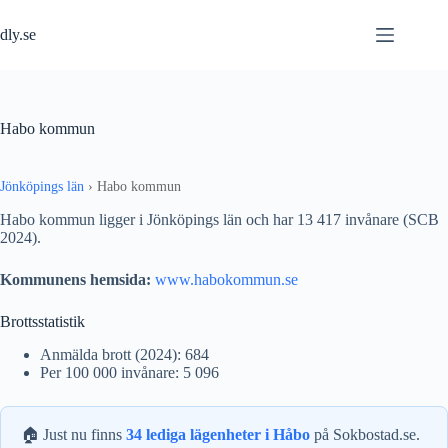
Hoppa
till
dly.se
innehåll
Habo kommun
Jönköpings län
›
Habo kommun
Habo kommun ligger i Jönköpings län och har 13 417 invånare (SCB
2024).
Kommunens hemsida:
www.habokommun.se
Brottsstatistik
Anmälda brott (2024): 684
Per 100 000 invånare: 5 096
🏠 Just nu finns
34 lediga lägenheter i Håbo
på Sokbostad.se.