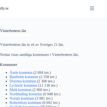
Hoppa
till
dly.se
innehåll
Västerbottens län
Västerbottens län är ett av Sveriges 21 län.
Nedan visas samtliga kommuner i Västerbottens län.
Kommuner
Åsele kommun
(2 694 inv.)
Bjurholm kommun
(2 358 inv.)
Dorotea kommun
(2 308 inv.)
Lycksele kommun
(12 138 inv.)
Malå kommun
(2 960 inv.)
Nordmaling kommun
(6 948 inv.)
Norsjö kommun
(3 981 inv.)
Robertsfors kommun
(6 692 inv.)
Skellefteå kommun
(78 558 inv.)