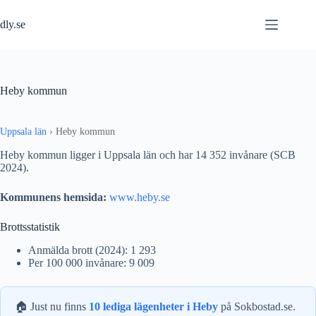
Hoppa
till
dly.se
innehåll
Heby kommun
Uppsala län
›
Heby kommun
Heby kommun ligger i Uppsala län och har 14 352 invånare (SCB
2024).
Kommunens hemsida:
www.heby.se
Brottsstatistik
Anmälda brott (2024): 1 293
Per 100 000 invånare: 9 009
🏠 Just nu finns
10 lediga lägenheter i Heby
på Sokbostad.se.