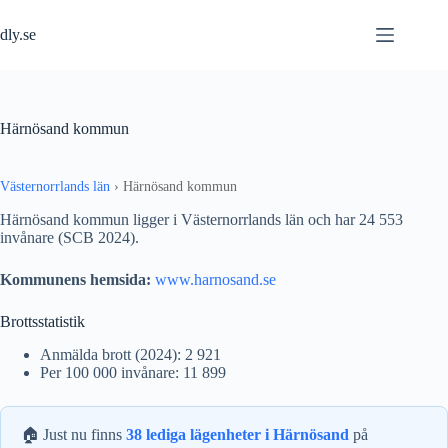
Hoppa
till
dly.se
innehåll
Härnösand kommun
Västernorrlands län
›
Härnösand kommun
Härnösand kommun ligger i Västernorrlands län och har 24 553
invånare (SCB 2024).
Kommunens hemsida:
www.harnosand.se
Brottsstatistik
Anmälda brott (2024): 2 921
Per 100 000 invånare: 11 899
🏠 Just nu finns
38 lediga lägenheter i Härnösand
på