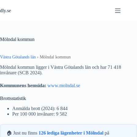
Hoppa
till
dly.se
innehåll
Mölndal kommun
Västra Götalands län
›
Mölndal kommun
Mölndal kommun ligger i Västra Götalands län och har 71 418
invånare (SCB 2024).
Kommunens hemsida:
www.molndal.se
Brottsstatistik
Anmälda brott (2024): 6 844
Per 100 000 invånare: 9 582
🏠 Just nu finns
126 lediga lägenheter i Mölndal
på